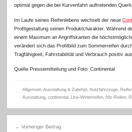
optimal gegen die bei Kurvenfahrt auftretenden Querk
Im Laufe seines Reifenlebens wechselt der neue
Cont
Profilgestaltung seinen Produktcharakter. Während de
einem Maximum an Angriffskanten die höchstmögliche G
verändert sich das Profilbild zum Sommerreifen durch
Tragfähigkeit, Fahrstabilität und Verbrauch positiv aus
Quelle Pressemitteilung und Foto: Continental
Allgemein
,
Ausstattung & Zubehör
,
Nutzfahrzeuge
,
Reife
Ausstattung
,
continental
,
Lkw-Winterreifen
,
Nfz-Reifen
,
R
Beitragsnavigation
Vorheriger Beitrag