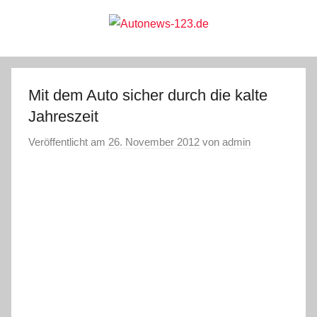
Zum
Inhalt
springen
Autonews-
Autonews
mit
Charme
123.de
Mit dem Auto sicher durch die kalte
Jahreszeit
Veröffentlicht am
26. November 2012
von
admin