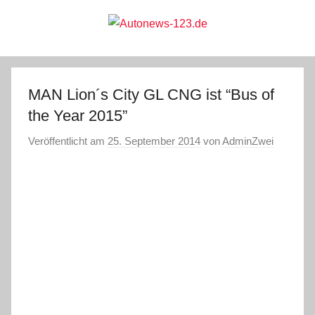
Zum
Inhalt
springen
Autonews-
Autonews
mit
Charme
123.de
MAN Lion´s City GL CNG ist “Bus of
the Year 2015”
Veröffentlicht am
25. September 2014
von
AdminZwei