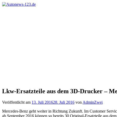
Zum
Inhalt
Autonews-
Autonews
springen
123.de
mit
Charme
Lkw-Ersatzteile aus dem 3D-Drucker – Mer
Veröffentlicht am
13. Juli 2016
28. Juli 2016
von
AdminZwei
Mercedes-Benz geht weiter in Richtung Zukunft. Im Customer Service
ab September 2016 können so bereits 30 Original-Ersatzteile aus dem