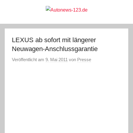
Zum
Inhalt
springen
Autonews-
Autonews
mit
Charme
123.de
LEXUS ab sofort mit längerer
Neuwagen-Anschlussgarantie
Veröffentlicht am
9. Mai 2011
von
Presse