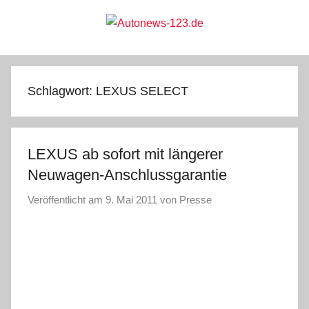
Zum
Inhalt
springen
Autonews-
Autonews
mit
Charme
123.de
Schlagwort:
LEXUS SELECT
LEXUS ab sofort mit längerer
Neuwagen-Anschlussgarantie
Veröffentlicht am
9. Mai 2011
von
Presse