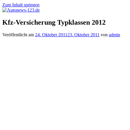
Zum Inhalt springen
Autonews-
Autonews
Kfz-Versicherung Typklassen 2012
123.de
mit
Charme
Veröffentlicht am
24. Oktober 2011
23. Oktober 2011
von
admin