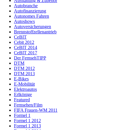
Ausstattung & Zubehör
Autobranche
Autofinanzierung
Autonomes Fahren
Autoshows
Autoversicherungen
Brennstoffzellenantrieb
CeBIT
Cebit 2012
CeBIT 2014
CeBIT 2017
Der FernsehTIPP
DTM
DTM 2012
DTM 2013
E-Bikes
E-Mobilität
Elektroautos
Erlkönige
Featured
Fernsehen/Film
FIFA Frauen-WM 2011
Formel 1
Formel 1 2012
Formel 1 2013