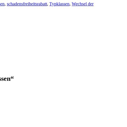
sen
,
schadensfreiheitsrabatt
,
Typklassen
,
Wechsel der
ssen
“