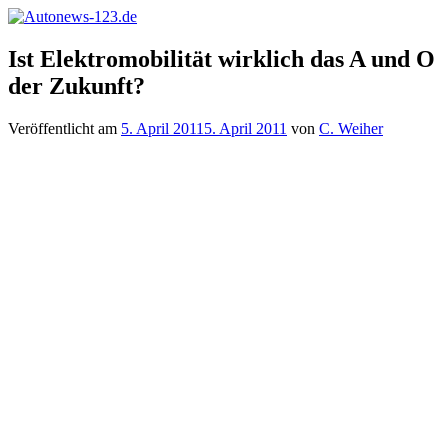
Zum
Inhalt
Autonews-
Autonews
springen
Ist Elektromobilität wirklich das A und O
123.de
mit
der Zukunft?
Charme
Veröffentlicht am
5. April 2011
5. April 2011
von
C. Weiher