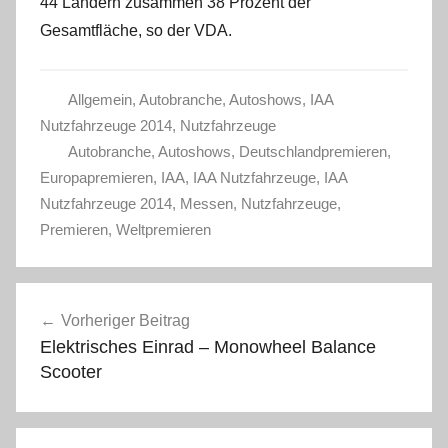
44 Ländern zusammen 38 Prozent der
Gesamtfläche, so der VDA.
Allgemein
,
Autobranche
,
Autoshows
,
IAA
Nutzfahrzeuge 2014
,
Nutzfahrzeuge
Autobranche
,
Autoshows
,
Deutschlandpremieren
,
Europapremieren
,
IAA
,
IAA Nutzfahrzeuge
,
IAA
Nutzfahrzeuge 2014
,
Messen
,
Nutzfahrzeuge
,
Premieren
,
Weltpremieren
Beitragsnavigation
Vorheriger Beitrag
Elektrisches Einrad – Monowheel Balance
Scooter