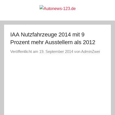
Zum
Inhalt
springen
Autonews-
Autonews
mit
Charme
123.de
IAA Nutzfahrzeuge 2014 mit 9
Prozent mehr Ausstellern als 2012
Veröffentlicht am
19. September 2014
von
AdminZwei