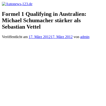
Zum
Inhalt
Autonews-
Autonews
springen
Formel 1 Qualifying in Australien:
123.de
mit
Michael Schumacher stärker als
Charme
Sebastian Vettel
Veröffentlicht am
17. März 2012
17. März 2012
von
admin