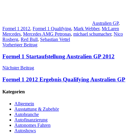
Australien GP
,
Formel 1 2012
,
Formel 1 Qualifying
,
Mark Webber
,
McLaren
Mercedes
,
Mercedes AMG Petronas
,
michael schumacher
,
Nico
Rosberg
,
Red Bull
,
Sebastian Vettel
Beitragsnavigation
Vorheriger Beitrag
Formel 1 Startaufstellung Australien GP 2012
Nächster Beitrag
Formel 1 2012 Ergebnis Qualifying Australien GP
Kategorien
Allgemein
Ausstattung & Zubehör
Autobranche
Autofinanzierung
Autonomes Fahren
Autoshows