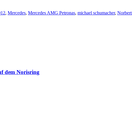
012
,
Mercedes
,
Mercedes AMG Petronas
,
michael schumacher
,
Norber
f dem Norisring