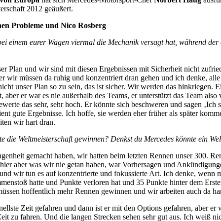
rschaft 2012 geäußert.
chen Probleme und Nico Rosberg
ei einem eurer Wagen viermal die Mechanik versagt hat, während der an
 Plan und wir sind mit diesen Ergebnissen mit Sicherheit nicht zufriede
ber wir müssen da ruhig und konzentriert dran gehen und ich denke, all
ht unser Plan so zu sein, das ist sicher. Wir werden das hinkriegen. Ei
 aber er war es nie außerhalb des Teams, er unterstützt das Team also v
h bewerte das sehr, sehr hoch. Er könnte sich beschweren und sagen ‚Ich 
rdient gute Ergebnisse. Ich hoffe, sie werden eher früher als später ko
ten wir hart dran.
nnte die Weltmeisterschaft gewinnen? Denkst du Mercedes könnte ein We
angenheit gemacht haben, wir hatten beim letzten Rennen unser 300.
 hier aber was wir nie getan haben, war Vorhersagen und Ankündigun
und wir tun es auf konzentrierte und fokussierte Art. Ich denke, wenn 
menstoß hatte und Punkte verloren hat und 35 Punkte hinter dem Ersten
üssen hoffentlich mehr Rennen gewinnen und wir arbeiten auch da har
ellste Zeit gefahren und dann ist er mit den Options gefahren, aber er
eit zu fahren. Und die langen Strecken sehen sehr gut aus. Ich weiß ni