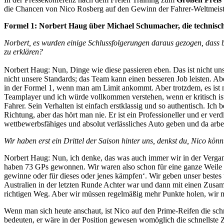
die Chancen von Nico Rosberg auf den Gewinn der Fahrer-Weltmeiste
Formel 1: Norbert Haug über Michael Schumacher, die technis
Norbert, es wurden einige Schlussfolgerungen daraus gezogen, dass b
zu erklären?
Norbert Haug: Nun, Dinge wie diese passieren eben. Das ist nicht unser
nicht unsere Standards; das Team kann einen besseren Job leisten. A
in der Formel 1, wenn man am Limit ankommt. Aber trotzdem, es ist nic
Teamplayer und ich würde vollkommen verstehen, wenn er kritisch ist,
Fahrer. Sein Verhalten ist einfach erstklassig und so authentisch. Ic
Richtung, aber das hört man nie. Er ist ein Professioneller und er ve
wettbewerbsfähiges und absolut verlässliches Auto geben und da arbei
Wir haben erst ein Drittel der Saison hinter uns, denkst du, Nico kö
Norbert Haug: Nun, ich denke, das was auch immer wir in der Verg
haben 73 GPs gewonnen. Wir waren also schon für eine ganze Weile
gewinne oder für dieses oder jenes kämpfen‘. Wir geben unser bestes 
Australien in der letzten Runde Achter war und dann mit einen Zusam
richtigen Weg. Aber wir müssen regelmäßig mehr Punkte holen, wir m
Wenn man sich heute anschaut, ist Nico auf den Prime-Reifen die schn
bedeuten, er wäre in der Position gewesen womöglich die schnellste Z