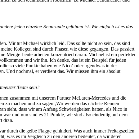
dere jeden einzelne Rennrunde gefahren ist. Wie einfach ist es das
n. Mir tut Michael wirklich leid. Das sollte nicht so sein, das sind
e meine Kollegen sind durch Phasen wie diese gegangen. Das passiert
ne Menge Leute arbeiten konzentriert daran. Michael ist ein perfekter
ollkommen und wir ihn. Ich denke, das ist ein Beispiel für jeden
sollte so viele Punkte haben wie Nico‘ oder irgendwas in der
mmen. Und nochmal, er verdient das. Wir müssen ihm ein absolut
ltmeister-Team sein?
 Rennen zusammen mit unserem Partner McLaren-Mercedes und die
gen zu machen und zu sagen ‚Wir werden das nächste Rennen
man sieht, dass wir am Anfang Schwierigkeiten hatten, als Nico in
 war und nun sind es 21 Punkte, wir sind also eindeutig auf dem
t dran.
 war durch die gelbe Flagge gehindert. Was auch immer Freitagszeiten
cht, was es im Vergleich zu den anderen bedeutet, da wir deren