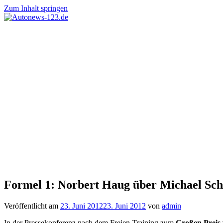
Zum Inhalt springen
Autonews-
Autonews
123.de
mit
Charme
Formel 1: Norbert Haug über Michael Sch
Veröffentlicht am
23. Juni 2012
23. Juni 2012
von
admin
In der Pressekonferenz nach dem Freien Training zum
Großen Preis