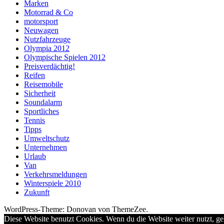
Marken
Motorrad & Co
motorsport
Neuwagen
Nutzfahrzeuge
Olympia 2012
Olympische Spielen 2012
Preisverdächtig!
Reifen
Reisemobile
Sicherheit
Soundalarm
Sportliches
Tennis
Tipps
Umweltschutz
Unternehmen
Urlaub
Van
Verkehrsmeldungen
Winterspiele 2010
Zukunft
WordPress-Theme: Donovan von ThemeZee.
Diese Website benutzt Cookies. Wenn du die Website weiter nutzt, g