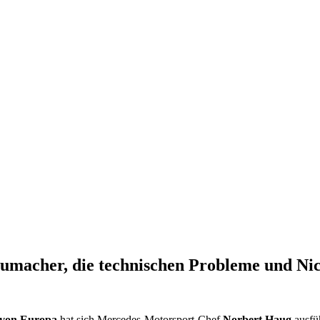
umacher, die technischen Probleme und Ni
 von Europa
hat sich Mercedes-Motorsport-Chef
Norbert Haug
ausfü