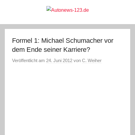
Zum
Inhalt
springen
Autonews-
Autonews
mit
Charme
123.de
Formel 1: Michael Schumacher vor
dem Ende seiner Karriere?
Veröffentlicht am
24. Juni 2012
von
C. Weiher