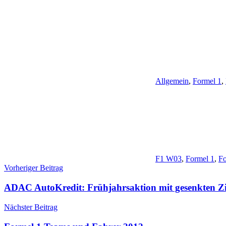
Allgemein
,
Formel 1
,
F1 W03
,
Formel 1
,
Fo
Beitragsnavigation
Vorheriger Beitrag
ADAC AutoKredit: Frühjahrsaktion mit gesenkten Z
Nächster Beitrag