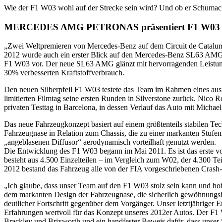
Wie der F1 W03 wohl auf der Strecke sein wird? Und ob er Schumac
MERCEDES AMG PETRONAS präsentiert F1 W03 i
„Zwei Weltpremieren von Mercedes-Benz auf dem Circuit de Cata
2012 wurde auch ein erster Blick auf den Mercedes-Benz SL63 AMG
F1 W03 vor. Der neue SL63 AMG glänzt mit hervorragenden Leistung
30% verbesserten Kraftstoffverbrauch.
Den neuen Silberpfeil F1 W03 testete das Team im Rahmen eines aus
limitierten Filmtag seine ersten Runden in Silverstone zurück. Nico
privaten Testtag in Barcelona, in dessen Verlauf das Auto mit Michae
Das neue Fahrzeugkonzept basiert auf einem größtenteils stabilen T
Fahrzeugnase in Relation zum Chassis, die zu einer markanten Stufenn
„angeblasenen Diffusor“ aerodynamisch vorteilhaft genutzt werden.
Die Entwicklung des F1 W03 begann im Mai 2011. Es ist das erste v
besteht aus 4.500 Einzelteilen – im Vergleich zum W02, der 4.300 Teil
2012 bestand das Fahrzeug alle von der FIA vorgeschriebenen Crash-T
„Ich glaube, dass unser Team auf den F1 W03 stolz sein kann und hoff
dem markanten Design der Fahrzeugnase, die sicherlich gewöhnungsbed
deutlicher Fortschritt gegenüber dem Vorgänger. Unser letztjähriger
Erfahrungen wertvoll für das Konzept unseres 2012er Autos. Der F1 W
Brackley und Brixworth und ein handfester Beweis dafür, dass unser Si