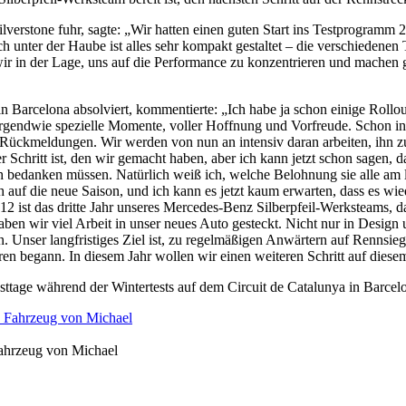
erstone fuhr, sagte: „Wir hatten einen guten Start ins Testprogramm 2
 unter der Haube ist alles sehr kompakt gestaltet – die verschiedenen 
in der Lage, uns auf die Performance zu konzentrieren und machen gut
in Barcelona absolviert, kommentierte: „Ich habe ja schon einige Rollou
d irgendwie spezielle Momente, voller Hoffnung und Vorfreude. Schon 
te Rückmeldungen. Wir werden von nun an intensiv daran arbeiten, ihn
chritt ist, den wir gemacht haben, aber ich kann jetzt schon sagen, d
 bedanken müssen. Natürlich weiß ich, welche Belohnung sie alle am li
h auf die neue Saison, und ich kann es jetzt kaum erwarten, dass es wie
ist das dritte Jahr unseres Mercedes-Benz Silberpfeil-Werksteams, das 
aben wir viel Arbeit in unser neues Auto gesteckt. Nicht nur in Desi
ann. Unser langfristiges Ziel ist, zu regelmäßigen Anwärtern auf Renns
ahren begann. In diesem Jahr wollen wir einen weiteren Schritt auf die
ttage während der Wintertests auf dem Circuit de Catalunya in Barcelo
ahrzeug von Michael