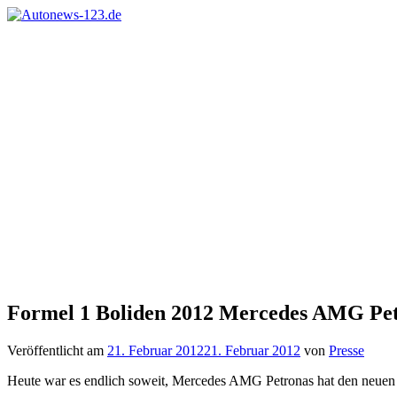
Zum
Inhalt
Autonews-
Autonews
springen
123.de
mit
Charme
Formel 1 Boliden 2012 Mercedes AMG Petr
Veröffentlicht am
21. Februar 2012
21. Februar 2012
von
Presse
Heute war es endlich soweit, Mercedes AMG Petronas hat den neuen