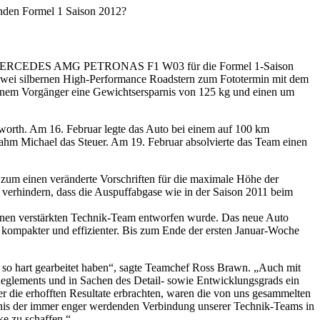
enden Formel 1 Saison 2012?
feils MERCEDES AMG PETRONAS F1 W03 für die Formel 1-Saison
wei silbernen High-Performance Roadstern zum Fototermin mit dem
inem Vorgänger eine Gewichtsersparnis von 125 kg und einen um
worth. Am 16. Februar legte das Auto bei einem auf 100 km
rnahm Michael das Steuer. Am 19. Februar absolvierte das Team einen
 zum einen veränderte Vorschriften für die maximale Höhe der
l verhindern, dass die Auspuffabgase wie in der Saison 2011 beim
benen verstärkten Technik-Team entworfen wurde. Das neue Auto
st kompakter und effizienter. Bis zum Ende der ersten Januar-Woche
er so hart gearbeitet haben“, sagte Teamchef Ross Brawn. „Auch mit
 Reglements und in Sachen des Detail- sowie Entwicklungsgrads ein
er die erhofften Resultate erbrachten, waren die von uns gesammelten
gebnis der immer enger werdenden Verbindung unserer Technik-Teams in
ke zu schaffen.“