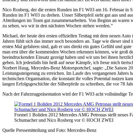
Nico Rosberg, der die ersten Runden im F1 W03 am 16. Februar in Silv
Runden im F1 W03 zu drehen. Unser Silberpfeil sieht gut aus und auch
Abteilungen im Team gut zusammenarbeiten. Von Beginn an waren wir 
zu sehen, wo wir in den nächsten Wochen stehen werden.”
Michael, der heute den ersten offiziellen Testtag mit dem neuen Auto 
Jahren fühlt sich das immer noch besonders an. Tage wie dieser sin
ersten Mal gefahren sind, gab er uns direkt ein gutes Gefühl und gu
man erst über die kommenden Wochen erkennen können, wie groß der S
beeindruckenden Einsatz gezeigt haben und wir uns bei ihnen herzlich
geben. Ich jedenfalls bin heiß auf neue Kämpfe, ich freue mich tierisc
Norbert Haug, Mercedes-Benz Motorsportchef, sagte: „Die Saison 2012 
Leistungssteigerung zu erreichen. Im Laufe des vergangenen Jahres h
technischen Organisation, die konstant ihr volles Potential nutzen k
langen Erfolgsgeschichte der Silberpfeile zu schreiben, die vor 78 J
Nach der Fahrzeugpräsentation wird der F1 W03 acht vollständige Tes
Formel 1 Boliden 2012 Mercedes AMG Petronas stellt neues F
Schumacher und Nico Rosberg vor © HOCH ZWEI
Quelle Pressemitteilung und Foto: Mercedes-Benz