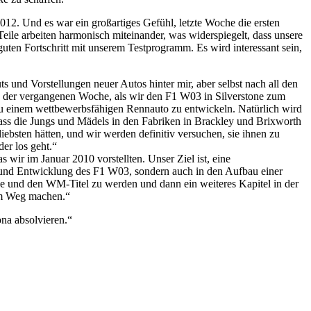
012. Und es war ein großartiges Gefühl, letzte Woche die ersten
Teile arbeiten harmonisch miteinander, was widerspiegelt, dass unsere
en Fortschritt mit unserem Testprogramm. Es wird interessant sein,
ts und Vorstellungen neuer Autos hinter mir, aber selbst nach all den
in der vergangenen Woche, als wir den F1 W03 in Silverstone zum
 zu einem wettbewerbsfähigen Rennauto zu entwickeln. Natürlich wird
ass die Jungs und Mädels in den Fabriken in Brackley und Brixworth
ebsten hätten, und wir werden definitiv versuchen, sie ihnen zu
der los geht.“
wir im Januar 2010 vorstellten. Unser Ziel ist, eine
gn und Entwicklung des F1 W03, sondern auch in den Aufbau einer
iege und den WM-Titel zu werden und dann ein weiteres Kapitel in der
sem Weg machen.“
na absolvieren.“