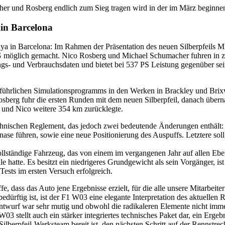
her und Rosberg endlich zum Sieg tragen wird in der im März beginn
n Barcelona
lunya in Barcelona: Im Rahmen der Präsentation des neuen Silberp
 möglich gemacht. Nico Rosberg und Michael Schumacher fuhren in z
s- und Verbrauchsdaten und bietet bei 537 PS Leistung gegenüber se
führlichen Simulationsprogramms in den Werken in Brackley und Brix
 Rosberg fuhr die ersten Runden mit dem neuen Silberpfeil, danach übe
l und Nico weitere 354 km zurücklegte.
echnischen Reglement, das jedoch zwei bedeutende Änderungen enthält:
ase führen, sowie eine neue Positionierung des Auspuffs. Letztere sol
ollständige Fahrzeug, das von einem im vergangenen Jahr auf allen E
e hatte. Es besitzt ein niedrigeres Grundgewicht als sein Vorgänger, i
ests im ersten Versuch erfolgreich.
e, dass das Auto jene Ergebnisse erzielt, für die alle unsere Mitarbeit
ürftig ist, ist der F1 W03 eine elegante Interpretation des aktuellen
 Entwurf war sehr mutig und obwohl die radikaleren Elemente nicht imm
03 stellt auch ein stärker integriertes technisches Paket dar, ein Er
lberpfeil-Werksteam bereit ist, den nächsten Schritt auf der Rennstrec