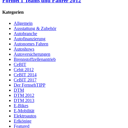
Formel 1 Teams und Fahrer 2012
Kategorien
Allgemein
Ausstattung & Zubehör
Autobranche
Autofinanzierung
Autonomes Fahren
Autoshows
Autoversicherungen
Brennstoffzellenantrieb
CeBIT
Cebit 2012
CeBIT 2014
CeBIT 2017
Der FernsehTIPP
DTM
DTM 2012
DTM 2013
E-Bikes
E-Mobilität
Elektroautos
Erlkönige
Featured