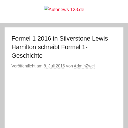
Zum
Inhalt
springen
Autonews-
Autonews
mit
Charme
123.de
Formel 1 2016 in Silverstone Lewis
Hamilton schreibt Formel 1-
Geschichte
Veröffentlicht am
9. Juli 2016
von
AdminZwei