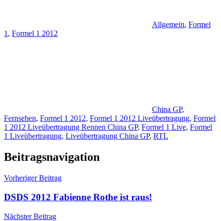
Allgemein
,
Formel
1
,
Formel 1 2012
China GP
,
Fernsehen
,
Formel 1 2012
,
Formel 1 2012 Liveübertragung
,
Formel
1 2012 Liveübertragung Rennen China GP
,
Formel 1 Live
,
Formel
1 Liveübertragung
,
Liveübertragung China GP
,
RTL
Beitragsnavigation
Vorheriger Beitrag
DSDS 2012 Fabienne Rothe ist raus!
Nächster Beitrag