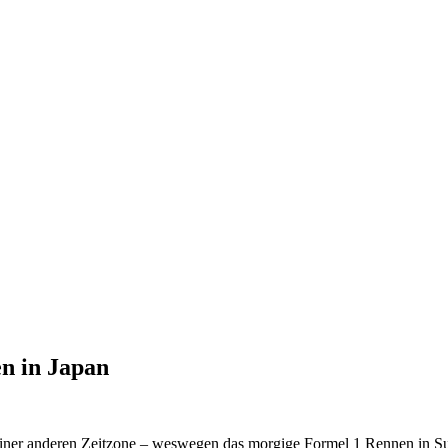
n in Japan
 einer anderen Zeitzone – weswegen das morgige Formel 1 Rennen in Suz