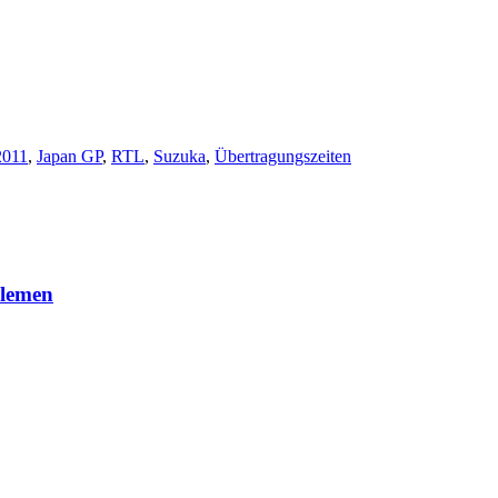
2011
,
Japan GP
,
RTL
,
Suzuka
,
Übertragungszeiten
blemen