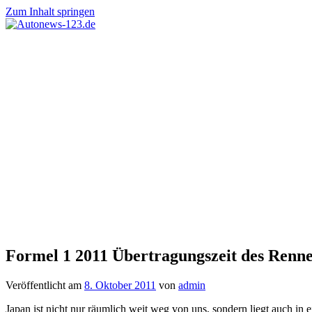
Zum Inhalt springen
Autonews-
Autonews
123.de
mit
Charme
Formel 1 2011 Übertragungszeit des Renne
Veröffentlicht am
8. Oktober 2011
von
admin
Japan ist nicht nur räumlich weit weg von uns, sondern liegt auch in