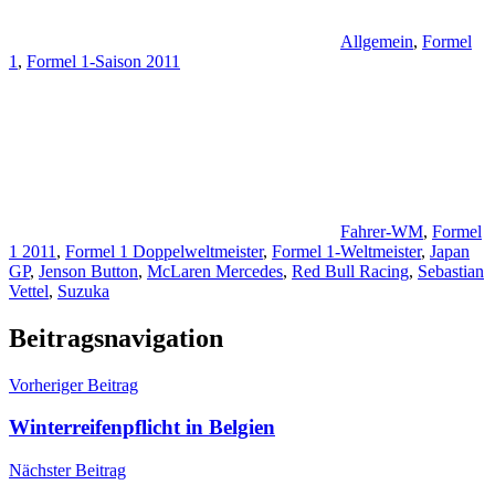
Allgemein
,
Formel
1
,
Formel 1-Saison 2011
Fahrer-WM
,
Formel
1 2011
,
Formel 1 Doppelweltmeister
,
Formel 1-Weltmeister
,
Japan
GP
,
Jenson Button
,
McLaren Mercedes
,
Red Bull Racing
,
Sebastian
Vettel
,
Suzuka
Beitragsnavigation
Vorheriger Beitrag
Winterreifenpflicht in Belgien
Nächster Beitrag