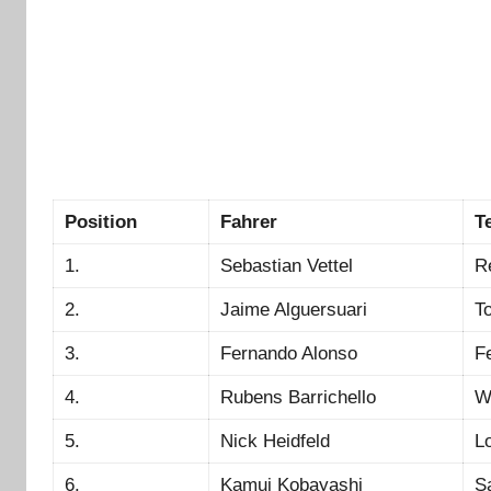
Position
Fahrer
T
1.
Sebastian Vettel
R
2.
Jaime Alguersuari
T
3.
Fernando Alonso
Fe
4.
Rubens Barrichello
W
5.
Nick Heidfeld
L
6.
Kamui Kobayashi
S