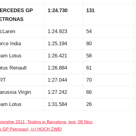
ERCEDES GP
1:24.730
131
ETRONAS
cLaren
1:24.923
54
orce India
1:25.194
80
eam Lotus
1:26.421
58
otus Renault
1:26.884
61
RT
1:27.044
70
arussia Virgin
1:27.242
66
eam Lotus
1:31.584
26