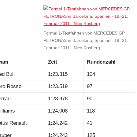
Formel 1-Testfahrten von MERCEDES GP
PETRONAS in Barcelona, Spanien - 18.-21.
Februar 2011 - Nico Rosberg
eam
Zeit
Rundenzahl
ed Bull
1:23.315
104
oro Rosso
1:23.519
97
rrari
1:23.978
90
illiams
1:24.008
118
otus Renault
1:24.242
41
auber
1:24.243
125