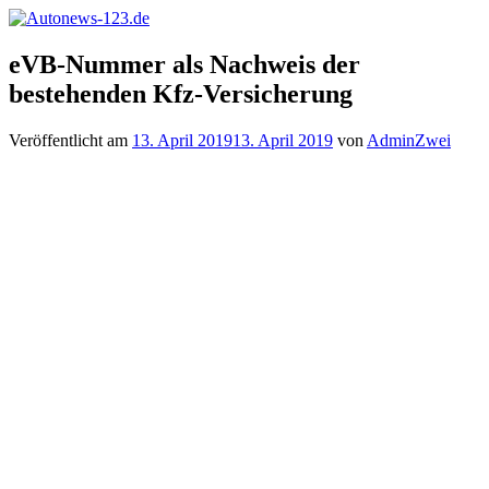
Zum
Inhalt
Autonews-
Autonews
springen
eVB-Nummer als Nachweis der
123.de
mit
bestehenden Kfz-Versicherung
Charme
Veröffentlicht am
13. April 2019
13. April 2019
von
AdminZwei