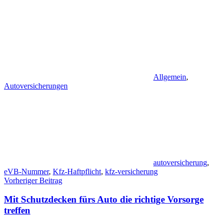
Allgemein
,
Autoversicherungen
autoversicherung
,
eVB-Nummer
,
Kfz-Haftpflicht
,
kfz-versicherung
Beitragsnavigation
Vorheriger Beitrag
Mit Schutzdecken fürs Auto die richtige Vorsorge
treffen