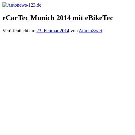
Zum
Inhalt
Autonews-
Autonews
springen
eCarTec Munich 2014 mit eBikeTec
123.de
mit
Charme
Veröffentlicht am
23. Februar 2014
von
AdminZwei