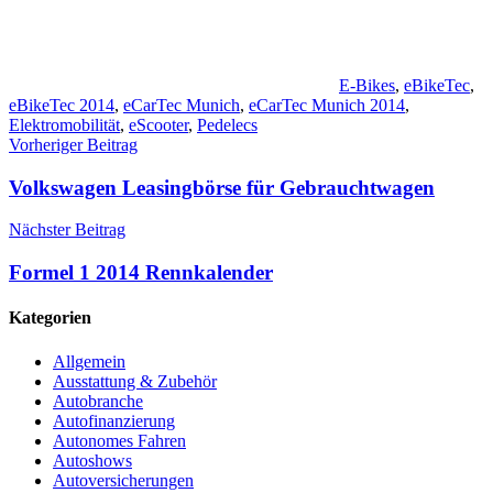
E-Bikes
,
eBikeTec
,
eBikeTec 2014
,
eCarTec Munich
,
eCarTec Munich 2014
,
Elektromobilität
,
eScooter
,
Pedelecs
Beitragsnavigation
Vorheriger Beitrag
Volkswagen Leasingbörse für Gebrauchtwagen
Nächster Beitrag
Formel 1 2014 Rennkalender
Kategorien
Allgemein
Ausstattung & Zubehör
Autobranche
Autofinanzierung
Autonomes Fahren
Autoshows
Autoversicherungen