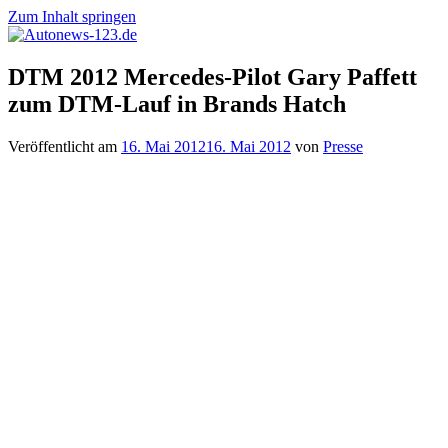
Zum Inhalt springen
Autonews-
Autonews
DTM 2012 Mercedes-Pilot Gary Paffett
123.de
mit
zum DTM-Lauf in Brands Hatch
Charme
Veröffentlicht am
16. Mai 2012
16. Mai 2012
von
Presse