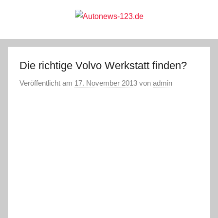
Zum
Inhalt
springen
Autonews-
Autonews
mit
Charme
123.de
Die richtige Volvo Werkstatt finden?
Veröffentlicht am
17. November 2013
von
admin