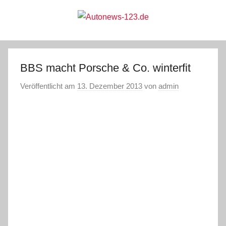
Zum
Inhalt
springen
Autonews-
Autonews
mit
Charme
123.de
BBS macht Porsche & Co. winterfit
Veröffentlicht am
13. Dezember 2013
von
admin