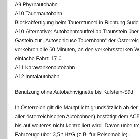
A9 Phyrnautobahn
A10 Tauernautobahn
Blockabfertigung beim Tauerntunnel in Richtung Süde
A10-Alternative: Autobahnmautfrei ab Traunstein übe
Gastein zur „Autoschleuse Tauernbahn“ der Österrei
verkehren alle 60 Minuten, an den verkehrsstarken W
einfache Fahrt: 17 €.
A11 Karawankenautobahn
A12 Inntalautobahn
Benutzung ohne Autobahnvignette bis Kufstein-Süd
In Österreich gilt die Mautpflicht grundsätzlich ab d
aller österreichischen Autobahnen) bestätigt dem AC
bis auf weiteres nicht kontrolliert wird. Davon unbe tr
Fahrzeuge über 3,5 t HzG (z.B. für Reisemobile).