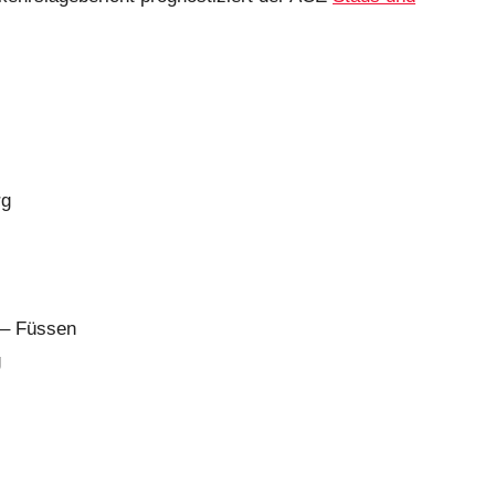
rg
 – Füssen
g