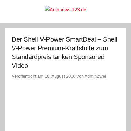
Zum
Inhalt
springen
Autonews-
Autonews
mit
Charme
123.de
Der Shell V-Power SmartDeal – Shell
V-Power Premium-Kraftstoffe zum
Standardpreis tanken Sponsored
Video
Veröffentlicht am
18. August 2016
von
AdminZwei