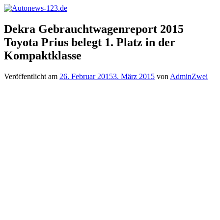
Zum
Inhalt
Autonews-
Autonews
springen
Dekra Gebrauchtwagenreport 2015
123.de
mit
Toyota Prius belegt 1. Platz in der
Charme
Kompaktklasse
Veröffentlicht am
26. Februar 2015
3. März 2015
von
AdminZwei