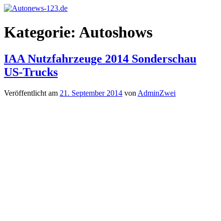
Zum
Inhalt
Autonews-
Autonews
springen
Kategorie:
Autoshows
123.de
mit
Charme
IAA Nutzfahrzeuge 2014 Sonderschau
US-Trucks
Veröffentlicht am
21. September 2014
von
AdminZwei