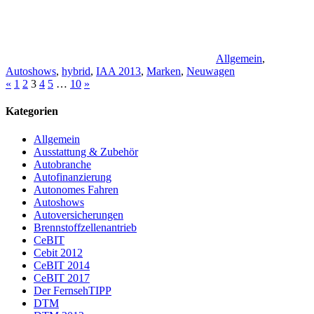
Allgemein
,
Autoshows
,
hybrid
,
IAA 2013
,
Marken
,
Neuwagen
Seitennummerierung
Vorherige
Nächste
«
1
2
3
4
5
…
10
»
Beiträge
Beiträge
der
Kategorien
Beiträge
Allgemein
Ausstattung & Zubehör
Autobranche
Autofinanzierung
Autonomes Fahren
Autoshows
Autoversicherungen
Brennstoffzellenantrieb
CeBIT
Cebit 2012
CeBIT 2014
CeBIT 2017
Der FernsehTIPP
DTM