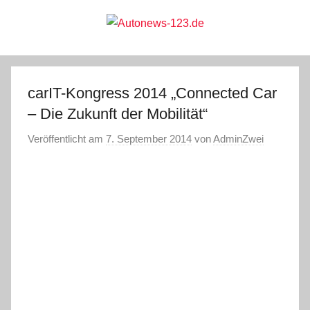
Zum
Inhalt
springen
Autonews-
Autonews
mit
Charme
123.de
carIT-Kongress 2014 „Connected Car
– Die Zukunft der Mobilität“
Veröffentlicht am
7. September 2014
von
AdminZwei