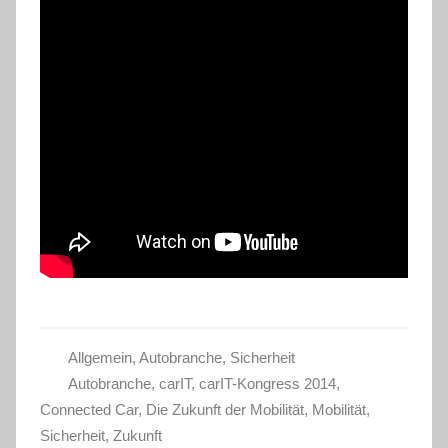
Allgemein
,
Autobranche
,
Sicherheit
Autobranche
,
carIT
,
carIT-Kongress 2014
,
Connected Car
,
Die Zukunft der Mobilität
,
Mobilität
,
Sicherheit
,
Zukunft