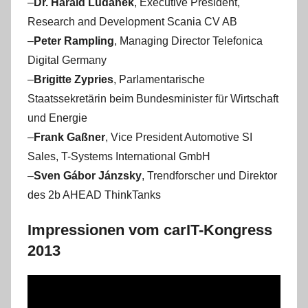
–
Dr. Harald Ludanek
, Executive President,
Research and Development Scania CV AB
–
Peter Rampling
, Managing Director Telefonica
Digital Germany
–
Brigitte Zypries
, Parlamentarische
Staatssekretärin beim Bundesminister für Wirtschaft
und Energie
–
Frank Gaßner
, Vice President Automotive SI
Sales, T-Systems International GmbH
–
Sven Gábor Jánzsky
, Trendforscher und Direktor
des 2b AHEAD ThinkTanks
Impressionen vom carIT-Kongress
2013