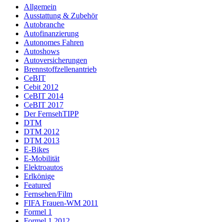
Allgemein
Ausstattung & Zubehör
Autobranche
Autofinanzierung
Autonomes Fahren
Autoshows
Autoversicherungen
Brennstoffzellenantrieb
CeBIT
Cebit 2012
CeBIT 2014
CeBIT 2017
Der FernsehTIPP
DTM
DTM 2012
DTM 2013
E-Bikes
E-Mobilität
Elektroautos
Erlkönige
Featured
Fernsehen/Film
FIFA Frauen-WM 2011
Formel 1
Formel 1 2012