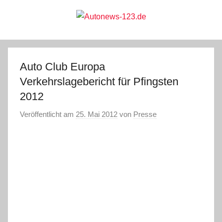
Zum
Inhalt
springen
Autonews-
Autonews
mit
Charme
123.de
Auto Club Europa
Verkehrslagebericht für Pfingsten
2012
Veröffentlicht am
25. Mai 2012
von
Presse