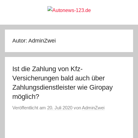
Zum
Inhalt
springen
Autonews-
Autonews
mit
Charme
123.de
Autor:
AdminZwei
Ist die Zahlung von Kfz-
Versicherungen bald auch über
Zahlungsdienstleister wie Giropay
möglich?
Veröffentlicht am
20. Juli 2020
von
AdminZwei