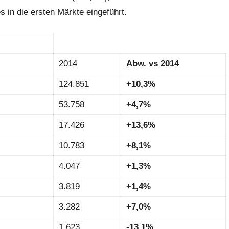
in die ersten Märkte eingeführt.
2014
Abw. vs 2014
124.851
+10,3%
53.758
+4,7%
17.426
+13,6%
10.783
+8,1%
4.047
+1,3%
3.819
+1,4%
3.282
+7,0%
1.623
-13,1%