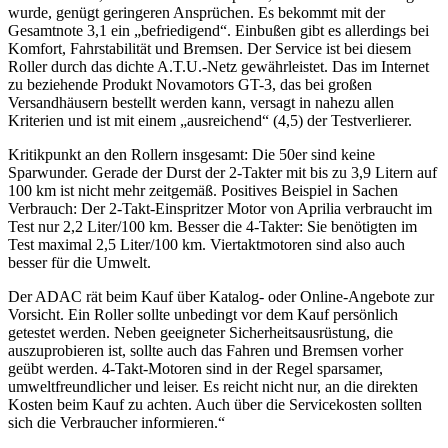
wurde, genügt geringeren Ansprüchen. Es bekommt mit der
Gesamtnote 3,1 ein „befriedigend“. Einbußen gibt es allerdings bei
Komfort, Fahrstabilität und Bremsen. Der Service ist bei diesem
Roller durch das dichte A.T.U.-Netz gewährleistet. Das im Internet
zu beziehende Produkt Novamotors GT-3, das bei großen
Versandhäusern bestellt werden kann, versagt in nahezu allen
Kriterien und ist mit einem „ausreichend“ (4,5) der Testverlierer.
Kritikpunkt an den Rollern insgesamt: Die 50er sind keine
Sparwunder. Gerade der Durst der 2-Takter mit bis zu 3,9 Litern auf
100 km ist nicht mehr zeitgemäß. Positives Beispiel in Sachen
Verbrauch: Der 2-Takt-Einspritzer Motor von Aprilia verbraucht im
Test nur 2,2 Liter/100 km. Besser die 4-Takter: Sie benötigten im
Test maximal 2,5 Liter/100 km. Viertaktmotoren sind also auch
besser für die Umwelt.
Der ADAC rät beim Kauf über Katalog- oder Online-Angebote zur
Vorsicht. Ein Roller sollte unbedingt vor dem Kauf persönlich
getestet werden. Neben geeigneter Sicherheitsausrüstung, die
auszuprobieren ist, sollte auch das Fahren und Bremsen vorher
geübt werden. 4-Takt-Motoren sind in der Regel sparsamer,
umweltfreundlicher und leiser. Es reicht nicht nur, an die direkten
Kosten beim Kauf zu achten. Auch über die Servicekosten sollten
sich die Verbraucher informieren.“