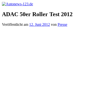
Zum
Inhalt
Autonews-
Autonews
springen
ADAC 50er Roller Test 2012
123.de
mit
Charme
Veröffentlicht am
12. Juni 2012
von
Presse