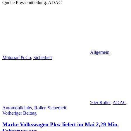
Quelle Pressemitteilung: ADAC
Allgemein
,
Motorrad & Co
,
Sicherheit
50er Roller
,
ADAC
,
Automobilclubs
,
Roller
,
Sicherheit
Beitragsnavigation
Vorheriger Beitrag
Marke Volkswagen Pkw liefert im Mai 2,29 Mio.
Fahrzeuge aus