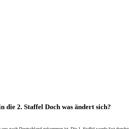
 die 2. Staffel Doch was ändert sich?
zu uns nach Deutschland gekommen ist. Die 1. Staffel wurde fast durchg