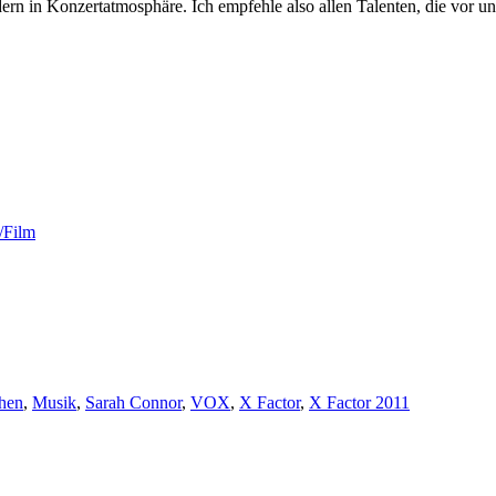
ern in Konzertatmosphäre. Ich empfehle also allen Talenten, die vor uns
/Film
hen
,
Musik
,
Sarah Connor
,
VOX
,
X Factor
,
X Factor 2011