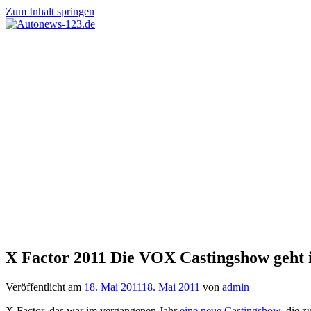
Zum Inhalt springen
Autonews-
Autonews
123.de
mit
Charme
X Factor 2011 Die VOX Castingshow geht in
Veröffentlicht am
18. Mai 2011
18. Mai 2011
von
admin
X Factor, das war im vergangenen Jahr
eine neue Castingshow
, die 