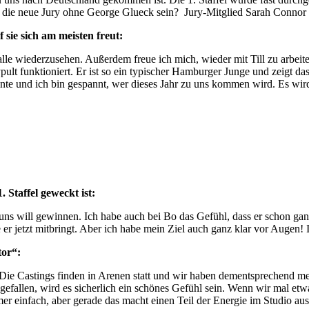
die neue Jury ohne George Glueck sein? Jury-Mitglied Sarah Connor äu
 sie sich am meisten freut:
le wiederzusehen. Außerdem freue ich mich, wieder mit Till zu arbeiten
pult funktioniert. Er ist so ein typischer Hamburger Junge und zeigt das
lente und ich bin gespannt, wer dieses Jahr zu uns kommen wird. Es wir
 Staffel geweckt ist:
n uns will gewinnen. Ich habe auch bei Bo das Gefühl, dass er schon gan
ie er jetzt mitbringt. Aber ich habe mein Ziel auch ganz klar vor Augen!
tor“:
hr. Die Castings finden in Arenen statt und wir haben dementsprechend
fallen, wird es sicherlich ein schönes Gefühl sein. Wenn wir mal etwa
einfach, aber gerade das macht einen Teil der Energie im Studio aus. E