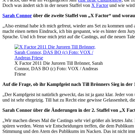
Doch was ändert sich in der neuen Staffel von
X Factor
und wie wird 
Sarah Connor
über die zweite Staffel von „X Factor“ und worauf
„Also erstmal habe ich mich gefreut, wieder ans Set zu kommen und al
macht einen netten Eindruck, ich bin gespannt, wie es hinter dem Jury
Sprache. Und ich freue mich jetzt auf die Castings, auf die neuen Ta
X Factor 2011 Die Juroren Till Brönner, Sarah
Connor, DAS BO (c) Foto: VOX / Andreas
Friese
Auf die Frage, ob ihr Kampfgeist nach Till Brönners Sieg in der 1.
„Der Kampfgeist ist natürlich geweckt, das ist ja ganz klar. Jeder vo
und ist sehr ehrgeizig. Till hat zu Recht eine gewisse Gelassenheit, d
Sarah Connor über die Änderungen in der 2. Staffel von „X Fac
„Wir machen dieses Mal die Castings sehr viel größer als letztes Ja
spüren werden. Wenn wir Entscheidungen treffen, die dem Publikum ge
Stimmung und den Atem des Publikums im Nacken. Das ist nicht immer 