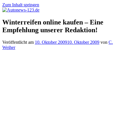
Zum Inhalt springen
Autonews-
Autonews
Winterreifen online kaufen – Eine
123.de
mit
Empfehlung unserer Redaktion!
Charme
Veröffentlicht am
10. Oktober 2009
10. Oktober 2009
von
C.
Weiher