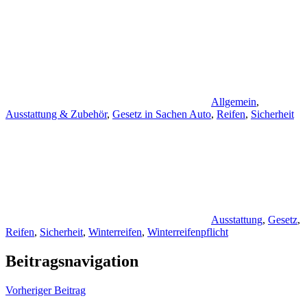
Allgemein
,
Ausstattung & Zubehör
,
Gesetz in Sachen Auto
,
Reifen
,
Sicherheit
Ausstattung
,
Gesetz
,
Reifen
,
Sicherheit
,
Winterreifen
,
Winterreifenpflicht
Beitragsnavigation
Vorheriger Beitrag