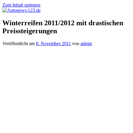
Zum Inhalt springen
Autonews-
Autonews
Winterreifen 2011/2012 mit drastischen
123.de
mit
Preissteigerungen
Charme
Veröffentlicht am
8. November 2011
von
admin