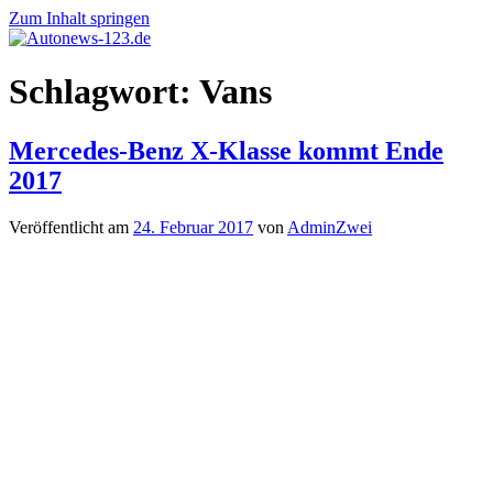
Zum Inhalt springen
Autonews-
Autonews
Schlagwort:
Vans
123.de
mit
Charme
Mercedes-Benz X-Klasse kommt Ende
2017
Veröffentlicht am
24. Februar 2017
von
AdminZwei