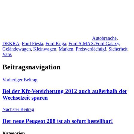
Autobranche
,
DEKRA
,
Ford Fiesta
,
Ford Kuga
,
Ford S-MAX/Ford Galaxy
,
Geländewagen
,
Kleinwagen
,
Marken
,
Preisverdächtig!
,
Sicherheit
,
Vans
Beitragsnavigation
Vorheriger Beitrag
Bei der Kfz-Versicherung 2012 auch außerhalb der
Wechselzeit sparen
Nächster Beitrag
Der neue Peugeot 208 ist ab sofort bestellbar!
Kategorien