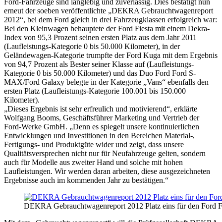
Ford-Fahrzeuge sind langlebig und zuverlässig. Dies bestätigt nun
erneut der soeben veröffentlichte „DEKRA Gebrauchtwagenreport
2012“, bei dem Ford gleich in drei Fahrzeugklassen erfolgreich war:
Bei den Kleinwagen behauptete der Ford Fiesta mit einem Dekra-
Index von 95,3 Prozent seinen ersten Platz aus dem Jahr 2011
(Laufleistungs-Kategorie 0 bis 50.000 Kilometer), in der
Geländewagen-Kategorie trumpfte der Ford Kuga mit dem Ergebnis
von 94,7 Prozent als Bester seiner Klasse auf (Laufleistungs-
Kategorie 0 bis 50.000 Kilometer) und das Duo Ford Ford S-
MAX/Ford Galaxy belegte in der Kategorie „Vans“ ebenfalls den
ersten Platz (Laufleistungs-Kategorie 100.001 bis 150.000
Kilometer).
„Dieses Ergebnis ist sehr erfreulich und motivierend“, erklärte
Wolfgang Booms, Geschäftsführer Marketing und Vertrieb der
Ford-Werke GmbH. „Denn es spiegelt unsere kontinuierlichen
Entwicklungen und Investitionen in den Bereichen Material-,
Fertigungs- und Produktgüte wider und zeigt, dass unsere
Qualitätsversprechen nicht nur für Neufahrzeuge gelten, sondern
auch für Modelle aus zweiter Hand und solche mit hohen
Laufleistungen. Wir werden daran arbeiten, diese ausgezeichneten
Ergebnisse auch im kommenden Jahr zu bestätigen.“
DEKRA Gebrauchtwagenreport 2012 Platz eins für den Ford F