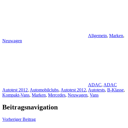
Allgemein
,
Marken
,
Neuwagen
ADAC
,
ADAC
Autotest 2012
,
Automobilclubs
,
Autotest 2012
,
Autotests
,
B-Klasse
,
Kompakt-Vans
,
Marken
,
Mercedes
,
Neuwagen
,
Vans
Beitragsnavigation
Vorheriger Beitrag