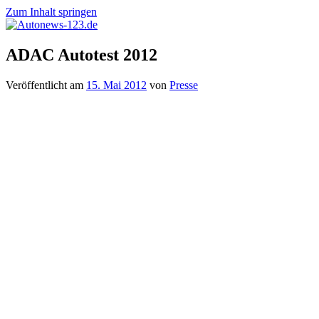
Zum Inhalt springen
Autonews-
Autonews
ADAC Autotest 2012
123.de
mit
Charme
Veröffentlicht am
15. Mai 2012
von
Presse