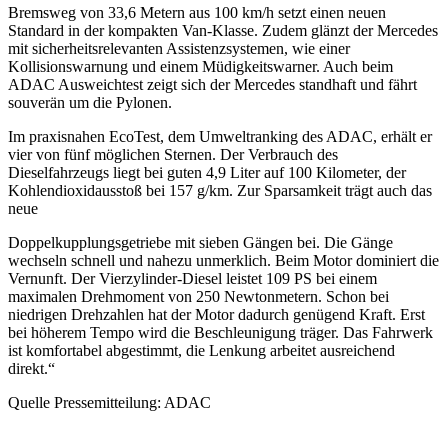
Bremsweg von 33,6 Metern aus 100 km/h setzt einen neuen
Standard in der kompakten Van-Klasse. Zudem glänzt der Mercedes
mit sicherheitsrelevanten Assistenzsystemen, wie einer
Kollisionswarnung und einem Müdigkeitswarner. Auch beim
ADAC Ausweichtest zeigt sich der Mercedes standhaft und fährt
souverän um die Pylonen.
Im praxisnahen EcoTest, dem Umweltranking des ADAC, erhält er
vier von fünf möglichen Sternen. Der Verbrauch des
Dieselfahrzeugs liegt bei guten 4,9 Liter auf 100 Kilometer, der
Kohlendioxidausstoß bei 157 g/km. Zur Sparsamkeit trägt auch das
neue
Doppelkupplungsgetriebe mit sieben Gängen bei. Die Gänge
wechseln schnell und nahezu unmerklich. Beim Motor dominiert die
Vernunft. Der Vierzylinder-Diesel leistet 109 PS bei einem
maximalen Drehmoment von 250 Newtonmetern. Schon bei
niedrigen Drehzahlen hat der Motor dadurch genügend Kraft. Erst
bei höherem Tempo wird die Beschleunigung träger. Das Fahrwerk
ist komfortabel abgestimmt, die Lenkung arbeitet ausreichend
direkt.“
Quelle Pressemitteilung: ADAC