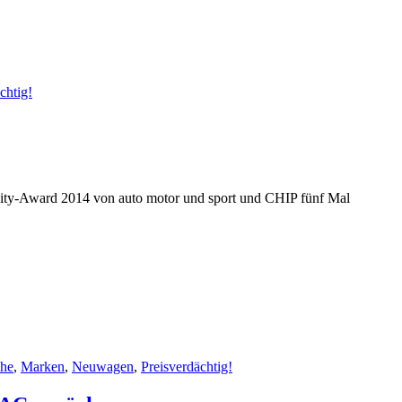
chtig!
ivity-Award 2014 von auto motor und sport und CHIP fünf Mal
che
,
Marken
,
Neuwagen
,
Preisverdächtig!