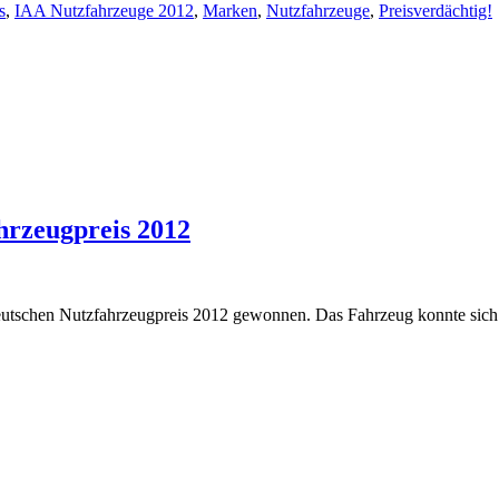
s
,
IAA Nutzfahrzeuge 2012
,
Marken
,
Nutzfahrzeuge
,
Preisverdächtig!
hrzeugpreis 2012
eutschen Nutzfahrzeugpreis 2012 gewonnen. Das Fahrzeug konnte sich 