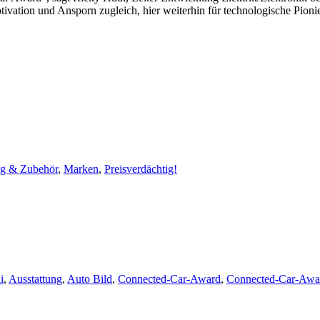
vation und Ansporn zugleich, hier weiterhin für technologische Pionie
ng & Zubehör
,
Marken
,
Preisverdächtig!
i
,
Ausstattung
,
Auto Bild
,
Connected-Car-Award
,
Connected-Car-Awa