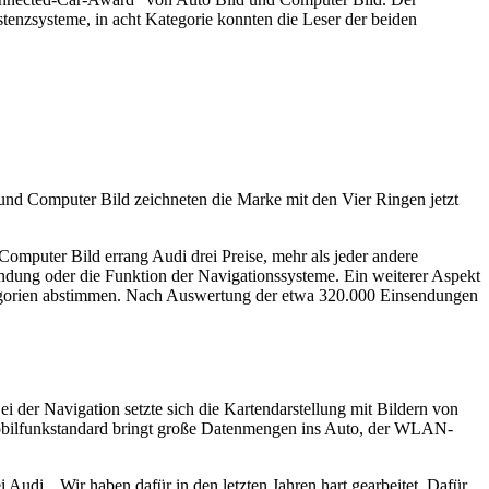
tenzsysteme, in acht Kategorie konnten die Leser der beiden
 und Computer Bild zeichneten die Marke mit den Vier Ringen jetzt
mputer Bild errang Audi drei Preise, mehr als jeder andere
bindung oder die Funktion der Navigationssysteme. Ein weiterer Aspekt
ategorien abstimmen. Nach Auswertung der etwa 320.000 Einsendungen
 der Navigation setzte sich die Kartendarstellung mit Bildern von
Mobilfunkstandard bringt große Datenmengen ins Auto, der WLAN-
Audi. „Wir haben dafür in den letzten Jahren hart gearbeitet. Dafür