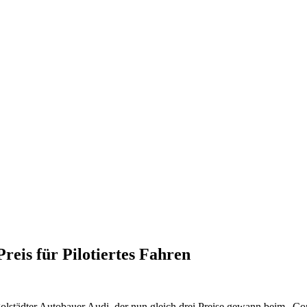
eis für Pilotiertes Fahren
ngolstädter Autobauer Audi, der nun gleich drei Preise gewann beim 