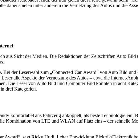
lle dabei spielen unter anderem die Vernetzung des Autos und die Assis
nternet
auch aus Sicht der Medien. Die Redaktionen der Zeitschriften Auto Bild
us.
be. Bei der Leserwahl zum „Connected-Car-Award“ von Auto Bild und Co
ie Leser alle Aspekte der Vernetzung des Autos – etwa die Internet-An
achen. Die Leser von Auto Bild und Computer Bild konnten in acht K
in drei Kategorien.
ndy komfortabel ans Fahrzeug ankoppelt, als beste Technologie ein. Bei
er die Kombination von LTE und WLAN auf Platz eins – der schnelle 
r Award“, sagt Ricky Hudi, Leiter Entwicklung Elektrik/Elektronik bei 