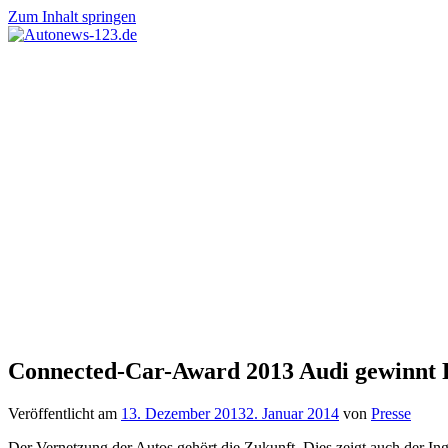
Zum Inhalt springen
Autonews-
Autonews
123.de
mit
Charme
Connected-Car-Award 2013 Audi gewinnt Pr
Veröffentlicht am
13. Dezember 2013
2. Januar 2014
von
Presse
Der Vernetzung der Autos gehört die Zukunft. Dies zeigt auch der I