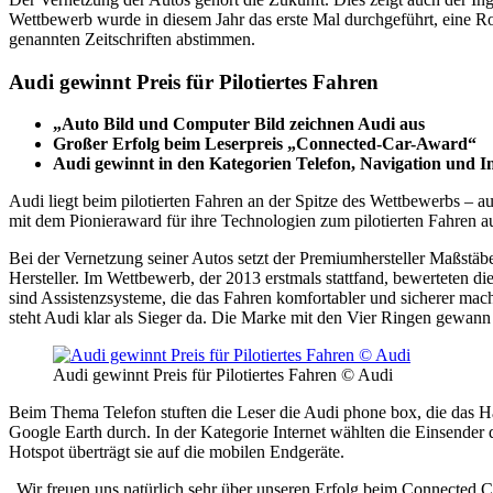
Wettbewerb wurde in diesem Jahr das erste Mal durchgeführt, eine Ro
genannten Zeitschriften abstimmen.
Audi gewinnt Preis für Pilotiertes Fahren
„Auto Bild und Computer Bild zeichnen Audi aus
Großer Erfolg beim Leserpreis „Connected-Car-Award“
Audi gewinnt in den Kategorien Telefon, Navigation und I
Audi liegt beim pilotierten Fahren an der Spitze des Wettbewerbs – 
mit dem Pionieraward für ihre Technologien zum pilotierten Fahren a
Bei der Vernetzung seiner Autos setzt der Premiumhersteller Maßstä
Hersteller. Im Wettbewerb, der 2013 erstmals stattfand, bewerteten d
sind Assistenzsysteme, die das Fahren komfortabler und sicherer m
steht Audi klar als Sieger da. Die Marke mit den Vier Ringen gewann 
Audi gewinnt Preis für Pilotiertes Fahren © Audi
Beim Thema Telefon stuften die Leser die Audi phone box, die das Ha
Google Earth durch. In der Kategorie Internet wählten die Einsend
Hotspot überträgt sie auf die mobilen Endgeräte.
„Wir freuen uns natürlich sehr über unseren Erfolg beim Connected Ca