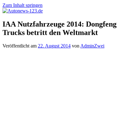
Zum Inhalt springen
Autonews-
Autonews
IAA Nutzfahrzeuge 2014: Dongfeng
123.de
mit
Trucks betritt den Weltmarkt
Charme
Veröffentlicht am
22. August 2014
von
AdminZwei