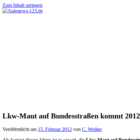
Zum Inhalt springen
Autonews-
Autonews
123.de
mit
Charme
Lkw-Maut auf Bundesstraßen kommt 2012
Veröffentlicht am
15. Februar 2012
von
C. Weiher
Ab August diesen Jahres ist es soweit, die
Lkw-Maut auf Bundesst