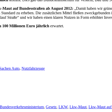
w-Maut auf Bundesstraßen ab August 2012:
„Damit haben wir grünes
Standard zu erheben. Die zusätzlichen Mittel fließen zweckgebunden in
auf Straße“ und wir haben einen klaren Nutzen in Form erhöhter Inves
 100 Millionen Euro jährlich
erwartet.
 Sachen Auto
,
Nutzfahrzeuge
Bundesverkehrsministerium
,
Gesetz
,
LKW
,
Lkw-Maut
,
Lkw-Maut auf