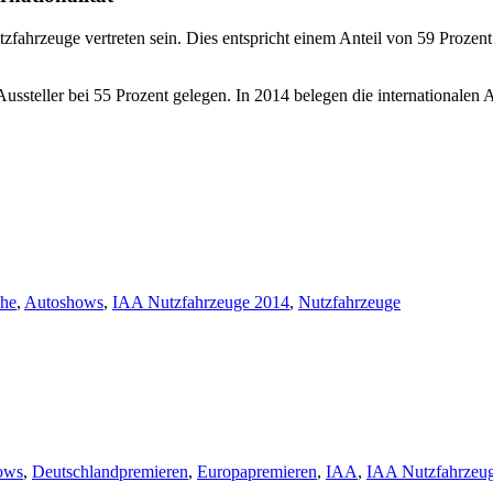
zfahrzeuge vertreten sein. Dies entspricht einem Anteil von 59 Prozent
Aussteller bei 55 Prozent gelegen. In 2014 belegen die internationale
che
,
Autoshows
,
IAA Nutzfahrzeuge 2014
,
Nutzfahrzeuge
ows
,
Deutschlandpremieren
,
Europapremieren
,
IAA
,
IAA Nutzfahrzeu