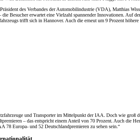
 Präsident des Verbandes der Automobilindustrie (VDA), Matthias Wi
– die Besucher erwartet eine Vielzahl spannender Innovationen. Auf der
rzeugs trifft sich in Hannover. Auch die erneut um 9 Prozent höhere P
ahrzeuge und Transporter im Mittelpunkt der IAA. Doch wie groß der 
eltpremieren – das entspricht einem Anteil von 70 Prozent. Auch die H
AA 78 Europa- und 52 Deutschlandpremieren zu sehen sein.“
rnationalität