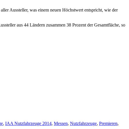
 aller Aussteller, was einem neuen Höchstwert entspricht, wie der
n Aussteller aus 44 Ländern zusammen 38 Prozent der Gesamtfläche, so
ge
,
IAA Nutzfahrzeuge 2014
,
Messen
,
Nutzfahrzeuge
,
Premieren
,