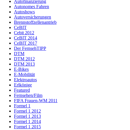
Autofinanzierung
Autonomes Fahren
Autoshows
Autoversicherungen
Brennstoffzellenantrieb
CeBIT
Cebit 2012
CeBIT 2014
CeBIT 2017
Der FernsehTIPP
DTM
DTM 2012
DTM 2013
E-Bikes
E-Mobilität
Elektroautos
Erlkönige
Featured
Fernsehen/Film
FIFA Frauen-WM 2011
Formel 1
Formel 1 2012
Formel 1 2013
Formel 1 2014
Formel 1 2015