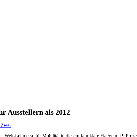
r Ausstellern als 2012
nZwei
s Welt-Leitmesse für Mobilität in diesem Jahr klare Flagge mit 9 Proze