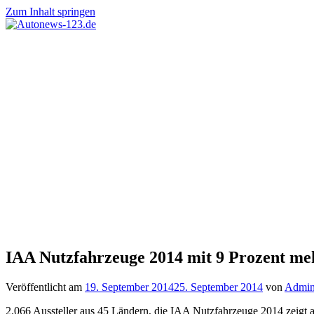
Zum Inhalt springen
Autonews-
Autonews
123.de
mit
Charme
IAA Nutzfahrzeuge 2014 mit 9 Prozent meh
Veröffentlicht am
19. September 2014
25. September 2014
von
Admi
2.066 Aussteller aus 45 Ländern, die IAA Nutzfahrzeuge 2014 zeigt al