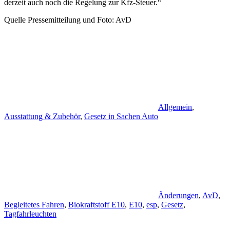
derzeit auch noch die Regelung zur Kfz-Steuer.“
Quelle Pressemitteilung und Foto: AvD
Allgemein
,
Ausstattung & Zubehör
,
Gesetz in Sachen Auto
Änderungen
,
AvD
,
Begleitetes Fahren
,
Biokraftstoff E10
,
E10
,
esp
,
Gesetz
,
Tagfahrleuchten