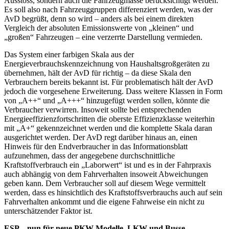
Ausstoss, sondern auch die Fahrzeugmasse berücksichtigt werden.
Es soll also nach Fahrzeuggruppen differenziert werden, was der
AvD begrüßt, denn so wird – anders als bei einem direkten
Vergleich der absoluten Emissionswerte von „kleinen“ und
„großen“ Fahrzeugen – eine verzerrte Darstellung vermieden.
Das System einer farbigen Skala aus der
Energieverbrauchskennzeichnung von Haushaltsgroßgeräten zu
übernehmen, hält der AvD für richtig – da diese Skala den
Verbrauchern bereits bekannt ist. Für problematisch hält der AvD
jedoch die vorgesehene Erweiterung. Dass weitere Klassen in Form
von „A++“ und „A+++“ hinzugefügt werden sollen, könnte die
Verbraucher verwirren. Insoweit sollte bei entsprechenden
Energieeffizienzfortschritten die oberste Effizienzklasse weiterhin
mit „A+“ gekennzeichnet werden und die komplette Skala daran
ausgerichtet werden. Der AvD regt darüber hinaus an, einen
Hinweis für den Endverbraucher in das Informationsblatt
aufzunehmen, dass der angegebene durchschnittliche
Kraftstoffverbrauch ein „Laborwert“ ist und es in der Fahrpraxis
auch abhängig von dem Fahrverhalten insoweit Abweichungen
geben kann. Dem Verbraucher soll auf diesem Wege vermittelt
werden, dass es hinsichtlich des Kraftstoffsverbrauchs auch auf sein
Fahrverhalten ankommt und die eigene Fahrweise ein nicht zu
unterschätzender Faktor ist.
ESP – nun für neue PKW-Modelle, LKW und Busse