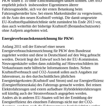
PKW sollen E 10 ohne Einschränkungen tanken können. Der AvD
empfiehlt jedoch insbesondere Eigentümern älterer
Fahrzeugmodelle, sich vor der ersten Betankung beim
Fahrzeughersteller bzw. bei einem Markenhändler zu vergewissern,
ob ihr Auto den neuen Kraftstoff verträgt. Die damit umgesetzte
EU-Kraftstoffqualitätsrichtlinie sieht zumindest bis Ende 2013 vor,
dass auch weiterhin der bisherige Kraftstoff (Bestandsschutzsorte)
ohne Aufpreis angeboten wird.
Energieverbrauchskennzeichnung für PKW:
Anfang 2011 soll der Entwurf einer neuen
Energieverbrauchskennzeichnung für PKW dem Bundesrat
zugeleitet werden und diese in Deutschland auf den Weg gebracht
werden. Derzeit liegt der Entwurf noch bei der EU-Kommission.
Neuwagenkäufer sollen dann zukünftig auf Hinweisschildern im
Verkaufsraum mehr hilfreiche Informationen finden. Neben
Kraftstoffverbrauch und CO2-Ausstoß sollen auch Angaben zur
Jahressteuer, zu den durchschnittlichen jährlichen
Energieträgerkosten (Kraftstoff und Strom) und zur Energieeffizienz
(Energieeffizienzskala) des Fahrzeugs gemacht werden. Bei reinen
Elektrofahrzeugen und extern aufladbare Hybridelektrofahrzeugen
soll künftig auch der Stromverbrauch angegeben werden.
Anders als in anderen EU-Staaten soll bei der Ermittlung der
Energieeffizienz des einzelnen Fahrzeugs nicht nur der CO2-