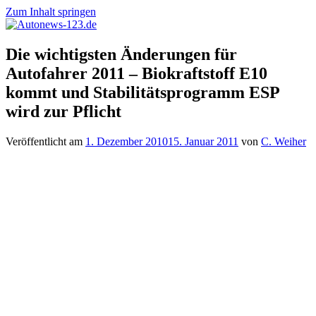
Zum Inhalt springen
Autonews-
Autonews
Die wichtigsten Änderungen für
123.de
mit
Autofahrer 2011 – Biokraftstoff E10
Charme
kommt und Stabilitätsprogramm ESP
wird zur Pflicht
Veröffentlicht am
1. Dezember 2010
15. Januar 2011
von
C. Weiher