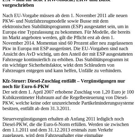
vorgeschrieben
Nach EU-Vorgabe müssen ab dem 1. November 2011 alle neuen
PKW- und Nutzfahrzeugmodelle sowie Busse mit dem
elektronischen Stabilitätsprogramm (ESP) ausgestattet sein, um in
Europa eine Typzulassung zu bekommen. Für Modelle, die bereits
im Markt angeboten werden, gilt die Pflicht erst ab dem 1.
November 2014. Momentan sind 60 Prozent aller neu zugelassenen
Pkw in Europa mit ESP ausgerüstet. Die EU-Vorgaben sind nach
Ansicht des AvD wichtig, um den Anteil der mit ESP ausgestatteten
Fahrzeuge kontinuierlich zu erhöhen. Das Stabilitätsprogramm ist
ein wichtiger Sicherheitsfaktor, wirkt dem Schleudern von
Fahrzeugen entgegen und kann helfen, Unfälle zu verhindern.
Kfz-Steuer: Diesel-Zuschlag entfällt – Vergünstigungen nur
noch für Euro-6-PKW
Der seit dem 1. April 2007 erhobene Zuschlag von 1,20 Euro je 100
Kubikzentimeter Hubraum auf die Regelbesteuerung von Diesel-
PKW, welche keine oder unzureichende Partikelminderungssysteme
besitzen, entfällt ab dem 31.3.2011.
Steuervergünstigungen erhalten ab Anfang 2011 lediglich noch
Diesel-PKW, die die Euro-6-Norm erfüllen. Werden sie zwischen
dem 1.1.2011 und dem 31.12.2013 erstmals zum Verkehr
zugelassen, wird dem Fahrzeughalter eine einmalige