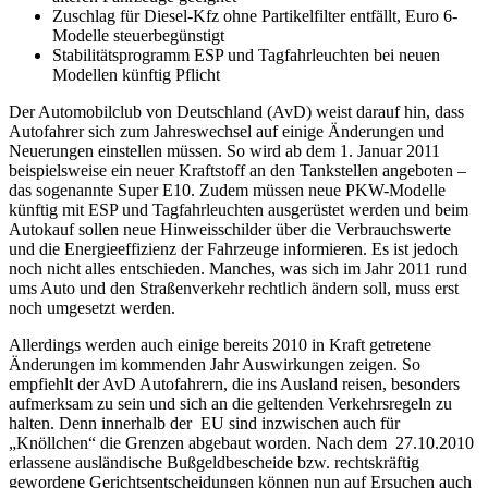
Zuschlag für Diesel-Kfz ohne Partikelfilter entfällt, Euro 6-
Modelle steuerbegünstigt
Stabilitätsprogramm ESP und Tagfahrleuchten bei neuen
Modellen künftig Pflicht
Der Automobilclub von Deutschland (AvD) weist darauf hin, dass
Autofahrer sich zum Jahreswechsel auf einige Änderungen und
Neuerungen einstellen müssen. So wird ab dem 1. Januar 2011
beispielsweise ein neuer Kraftstoff an den Tankstellen angeboten –
das sogenannte Super E10. Zudem müssen neue PKW-Modelle
künftig mit ESP und Tagfahrleuchten ausgerüstet werden und beim
Autokauf sollen neue Hinweisschilder über die Verbrauchswerte
und die Energieeffizienz der Fahrzeuge informieren. Es ist jedoch
noch nicht alles entschieden. Manches, was sich im Jahr 2011 rund
ums Auto und den Straßenverkehr rechtlich ändern soll, muss erst
noch umgesetzt werden.
Allerdings werden auch einige bereits 2010 in Kraft getretene
Änderungen im kommenden Jahr Auswirkungen zeigen. So
empfiehlt der AvD Autofahrern, die ins Ausland reisen, besonders
aufmerksam zu sein und sich an die geltenden Verkehrsregeln zu
halten. Denn innerhalb der EU sind inzwischen auch für
„Knöllchen“ die Grenzen abgebaut worden. Nach dem 27.10.2010
erlassene ausländische Bußgeldbescheide bzw. rechtskräftig
gewordene Gerichtsentscheidungen können nun auf Ersuchen auch