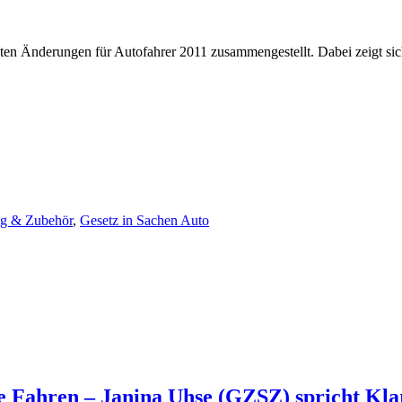
ten Änderungen für Autofahrer 2011 zusammengestellt. Dabei zeigt sic
ng & Zubehör
,
Gesetz in Sachen Auto
te Fahren – Janina Uhse (GZSZ) spricht Kla