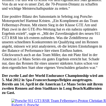
Von da an war es unser Ziel, die 70-Prozent-Distanz zu schaffen
und wichtige Meisterschaftspunkte zu retten.“
Eine positive Bilanz des Saisonstarts in Sebring zog Porsche-
Motorsportchef Hartmut Kristen. „Ein Kompliment an das Team
Felbermayr-Proton. Mit einem Sieg in der Klasse GTE Am und
Platz zwei in der GTE-Pro-Wertung hat es ein nahezu optimales
Ergebnis erzielt“, sagte er. „Mit der Zuverlässigkeit des neuen 911
GT3 RSR bin ich extrem zufrieden. Was die Zeitdifferenz zu
unseren schnellsten Konkurrenten im Qualifying und im Rennen
angeht, müssen wir jetzt analysieren, ob die letzten Einstufungen in
der Balance of Performance hier einen Einfluss hatten.
Glückwunsch auch an das Team Miller, das mit Platz fünf in der
American Le Mans Series ein gutes Ergebnis erreicht hat. Schade
nur, dass das Rennen für eines unserer stärksten Autos schon vor
dem eigentlichen Start ohne eigenes Verschulden gelaufen war.“
Der zweite Lauf der World Endurance Championship wird am
5. Mai 2012 in Spa-Francorchamps/Belgien ausgetragen.
Bereits am 14. April ist die American Le Mans Series mit ihrem
zweiten Rennen auf dem Stadtkurs in Long Beach/Kalifornien
zu Gast.