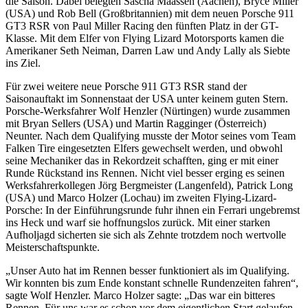
die Saison. Dabei belegten Sascha Maassen (Aachen), Bryce Miller
(USA) und Rob Bell (Großbritannien) mit dem neuen Porsche 911
GT3 RSR von Paul Miller Racing den fünften Platz in der GT-
Klasse. Mit dem Elfer von Flying Lizard Motorsports kamen die
Amerikaner Seth Neiman, Darren Law und Andy Lally als Siebte
ins Ziel.
Für zwei weitere neue Porsche 911 GT3 RSR stand der
Saisonauftakt im Sonnenstaat der USA unter keinem guten Stern.
Porsche-Werksfahrer Wolf Henzler (Nürtingen) wurde zusammen
mit Bryan Sellers (USA) und Martin Ragginger (Österreich)
Neunter. Nach dem Qualifying musste der Motor seines vom Team
Falken Tire eingesetzten Elfers gewechselt werden, und obwohl
seine Mechaniker das in Rekordzeit schafften, ging er mit einer
Runde Rückstand ins Rennen. Nicht viel besser erging es seinen
Werksfahrerkollegen Jörg Bergmeister (Langenfeld), Patrick Long
(USA) und Marco Holzer (Lochau) im zweiten Flying-Lizard-
Porsche: In der Einführungsrunde fuhr ihnen ein Ferrari ungebremst
ins Heck und warf sie hoffnungslos zurück. Mit einer starken
Aufholjagd sicherten sie sich als Zehnte trotzdem noch wertvolle
Meisterschaftspunkte.
„Unser Auto hat im Rennen besser funktioniert als im Qualifying.
Wir konnten bis zum Ende konstant schnelle Rundenzeiten fahren“,
sagte Wolf Henzler. Marco Holzer sagte: „Das war ein bitteres
Rennen. Für uns war es schon vor dem eigentlichen Start gelaufen.