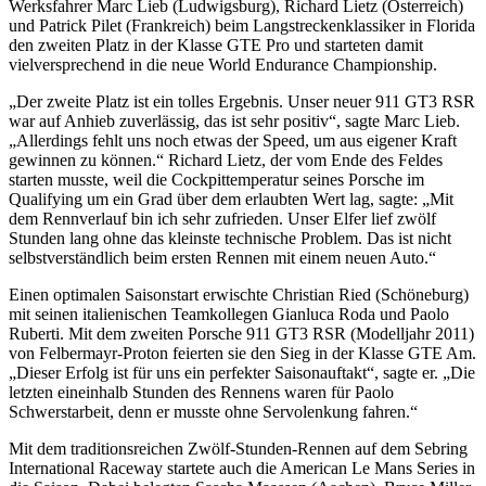
Werksfahrer Marc Lieb (Ludwigsburg), Richard Lietz (Österreich)
und Patrick Pilet (Frankreich) beim Langstreckenklassiker in Florida
den zweiten Platz in der Klasse GTE Pro und starteten damit
vielversprechend in die neue World Endurance Championship.
„Der zweite Platz ist ein tolles Ergebnis. Unser neuer 911 GT3 RSR
war auf Anhieb zuverlässig, das ist sehr positiv“, sagte Marc Lieb.
„Allerdings fehlt uns noch etwas der Speed, um aus eigener Kraft
gewinnen zu können.“ Richard Lietz, der vom Ende des Feldes
starten musste, weil die Cockpittemperatur seines Porsche im
Qualifying um ein Grad über dem erlaubten Wert lag, sagte: „Mit
dem Rennverlauf bin ich sehr zufrieden. Unser Elfer lief zwölf
Stunden lang ohne das kleinste technische Problem. Das ist nicht
selbstverständlich beim ersten Rennen mit einem neuen Auto.“
Einen optimalen Saisonstart erwischte Christian Ried (Schöneburg)
mit seinen italienischen Teamkollegen Gianluca Roda und Paolo
Ruberti. Mit dem zweiten Porsche 911 GT3 RSR (Modelljahr 2011)
von Felbermayr-Proton feierten sie den Sieg in der Klasse GTE Am.
„Dieser Erfolg ist für uns ein perfekter Saisonauftakt“, sagte er. „Die
letzten eineinhalb Stunden des Rennens waren für Paolo
Schwerstarbeit, denn er musste ohne Servolenkung fahren.“
Mit dem traditionsreichen Zwölf-Stunden-Rennen auf dem Sebring
International Raceway startete auch die American Le Mans Series in