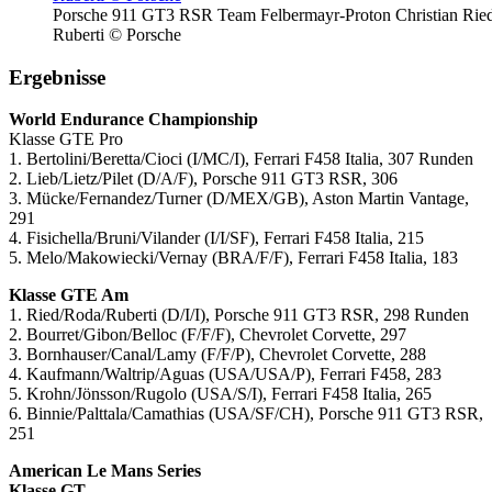
Porsche 911 GT3 RSR Team Felbermayr-Proton Christian Ried
Ruberti © Porsche
Ergebnisse
World Endurance Championship
Klasse GTE Pro
1. Bertolini/Beretta/Cioci (I/MC/I), Ferrari F458 Italia, 307 Runden
2. Lieb/Lietz/Pilet (D/A/F), Porsche 911 GT3 RSR, 306
3. Mücke/Fernandez/Turner (D/MEX/GB), Aston Martin Vantage,
291
4. Fisichella/Bruni/Vilander (I/I/SF), Ferrari F458 Italia, 215
5. Melo/Makowiecki/Vernay (BRA/F/F), Ferrari F458 Italia, 183
Klasse GTE Am
1. Ried/Roda/Ruberti (D/I/I), Porsche 911 GT3 RSR, 298 Runden
2. Bourret/Gibon/Belloc (F/F/F), Chevrolet Corvette, 297
3. Bornhauser/Canal/Lamy (F/F/P), Chevrolet Corvette, 288
4. Kaufmann/Waltrip/Aguas (USA/USA/P), Ferrari F458, 283
5. Krohn/Jönsson/Rugolo (USA/S/I), Ferrari F458 Italia, 265
6. Binnie/Palttala/Camathias (USA/SF/CH), Porsche 911 GT3 RSR,
251
American Le Mans Series
Klasse GT