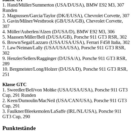
1. Hand/Müller/Summerton (USA/D/USA), BMW E92 M3, 307
Runden
2. Magnussen/Garcia/Taylor (DK/E/USA), Chevrolet Corvette, 307
3. Gavin/Milner/Westbrook (GB/USA/GB), Chevrolet Corvette,
307
4. Müller/Auberlen/Alzen (D/USA/D), BMW E92 M3, 306
5. Maassen/Miller/Bell (D/USA/GB), Porsche 911 GT3 RSR, 302
6. Brown/Segal/Lazzaro (USA/USA/USA), Ferrari F458 Italia, 302
7. Law/Neiman/Lally (USA/USA/USA), Porsche 911 GT3 RSR,
302
9. Henzler/Sellers/Ragginger (D/USA/A), Porsche 911 GT3 RSR,
289
10. Bergmeister/Long/Holzer (D/USA/D), Porsche 911 GT3 RSR,
251
Klasse GTC
1. Sweedler/Bell/von Moltke (USA/USA/USA), Porsche 911 GT3
Cup, 291 Runden
2. Keen/Dumoulin/MacNeil (USA/CAN/USA), Porsche 911 GT3
Cup, 291
3. Faulkner/Bleekemolen/LaSaffe (IRL/NL/USA), Porsche 911
GT3 Cup, 290
Punktestände