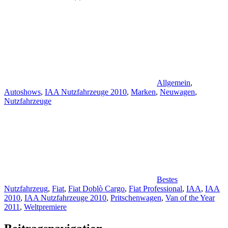
Allgemein
,
Autoshows
,
IAA Nutzfahrzeuge 2010
,
Marken
,
Neuwagen
,
Nutzfahrzeuge
Bestes
Nutzfahrzeug
,
Fiat
,
Fiat Doblò Cargo
,
Fiat Professional
,
IAA
,
IAA
2010
,
IAA Nutzfahrzeuge 2010
,
Pritschenwagen
,
Van of the Year
2011
,
Weltpremiere