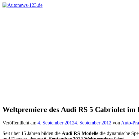
Zum
Inhalt
Autonews-
Autonews
springen
123.de
mit
Charme
Weltpremiere des Audi RS 5 Cabriolet im
Veröffentlicht am
4. September 2012
4. September 2012
von
Auto-Pra
Seit über 15 Jahren bilden die
Audi RS-Modelle
die dynamische Spee
und Eleganz, der am
6. September 2012 Weltpremiere
feiert.